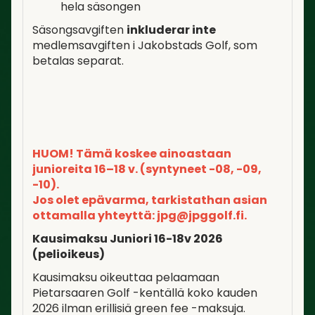
hela säsongen
Säsongsavgiften
inkluderar inte
medlemsavgiften i Jakobstads Golf, som
betalas separat.
HUOM! Tämä koskee ainoastaan
junioreita 16–18 v. (syntyneet -08, -09,
-10).
Jos olet epävarma, tarkistathan asian
ottamalla yhteyttä: jpg@jpggolf.fi.
Kausimaksu Juniori 16-18v 2026
(pelioikeus)
Kausimaksu oikeuttaa pelaamaan
Pietarsaaren Golf -kentällä koko kauden
2026 ilman erillisiä green fee -maksuja.