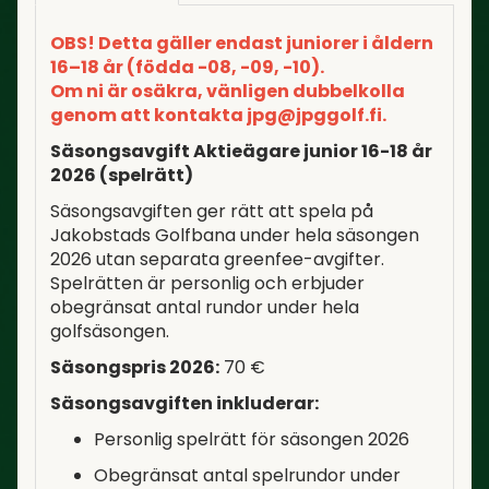
OBS! Detta gäller endast juniorer i åldern
16–18 år (födda -08, -09, -10).
Om ni är osäkra, vänligen dubbelkolla
genom att kontakta jpg@jpggolf.fi.
Säsongsavgift Aktieägare junior 16-18 år
2026 (spelrätt)
Säsongsavgiften ger rätt att spela på
Jakobstads Golfbana under hela säsongen
2026 utan separata greenfee-avgifter.
Spelrätten är personlig och erbjuder
obegränsat antal rundor under hela
golfsäsongen.
Säsongspris 2026:
70 €
Säsongsavgiften inkluderar:
Personlig spelrätt för säsongen 2026
Obegränsat antal spelrundor under