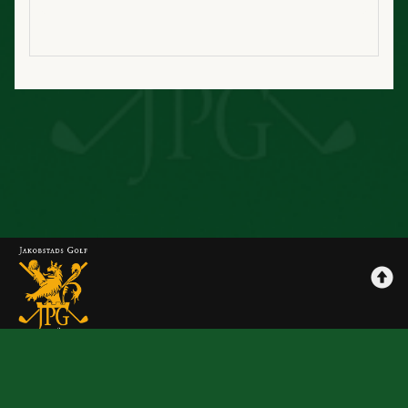
Jpggolf
Maksutavat
Tilausehdot
Rekisteriseloste