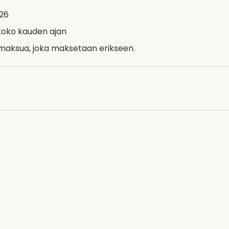
026
koko kauden ajan
maksua, joka maksetaan erikseen.