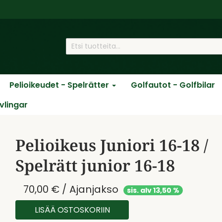
Pelioikeudet - Spelrätter
Golfautot - Golfbilar
ävlingar
Pelioikeus Juniori 16-18 /
Spelrätt junior 16-18
70,00 € / Ajanjakso
sis. alv 13,50 %
LISÄÄ OSTOSKORIIN