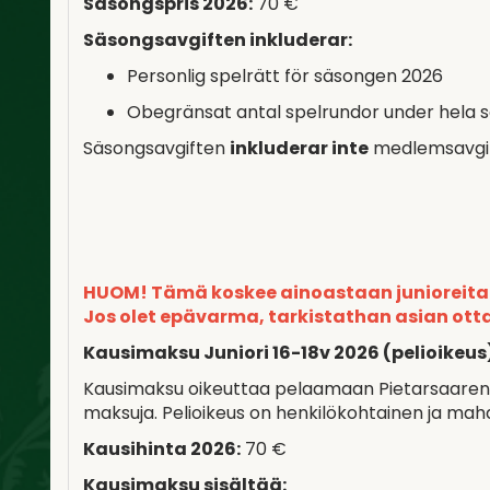
Säsongspris 2026:
70 €
Säsongsavgiften inkluderar:
Personlig spelrätt för säsongen 2026
Obegränsat antal spelrundor under hela 
Säsongsavgiften
inkluderar inte
medlemsavgift
HUOM! Tämä koskee ainoastaan junioreita 16
Jos olet epävarma, tarkistathan asian otta
Kausimaksu Juniori 16-18v 2026 (pelioikeus
Kausimaksu oikeuttaa pelaamaan Pietarsaaren Go
maksuja. Pelioikeus on henkilökohtainen ja mah
Kausihinta 2026:
70 €
Kausimaksu sisältää: