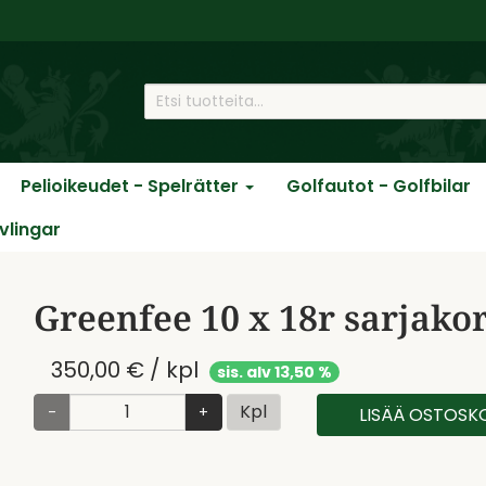
Pelioikeudet - Spelrätter
Golfautot - Golfbilar
ävlingar
Greenfee 10 x 18r sarjakor
350,00 € / kpl
sis. alv 13,50 %
Kpl
-
+
LISÄÄ OSTOSKO