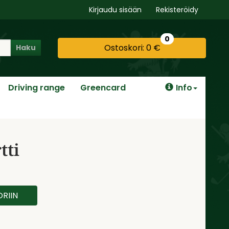
Kirjaudu sisään
Rekisteröidy
0
Ostoskori:
0 €
Haku
Driving range
Greencard
Info
tti
RIIN