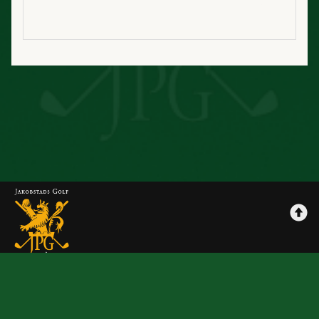
Jpggolf
Maksutavat
Tilausehdot
Rekisteriseloste