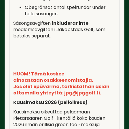
Obegränsat antal spelrundor under
hela säsongen
Säsongsavgiften
inkluderar inte
medlemsavgiften i Jakobstads Golf, som
betalas separat.
HUOM! Tämä koskee
ainoastaan osakkeenomistajia.
Jos olet epävarma, tarkistathan asian
ottamalla yhteyttä: jpg@jpggolf.fi.
Kausimaksu 2026 (pelioikeus)
Kausimaksu oikeuttaa pelaamaan
Pietarsaaren Golf -kentällä koko kauden
2026 ilman erillisiä green fee -maksuja.