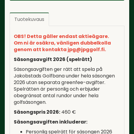
Tuotekuvaus
OBS! Detta gäller endast aktieägare.
Om ni är osäkra, vänligen dubbelkolla
genom att kontakta jpg@jpggolf.fi.
Säsongsavgift 2026 (spelrätt)
Säsongsavgiften ger rätt att spela på
Jakobstads Golfbana under hela säsongen
2026 utan separata greenfee-avgifter.
Spelrätten är personlig och erbjuder
obegränsat antal rundor under hela
golfsäsongen.
Säsongspris 2026:
460 €
Säsongsavgiften inkluderar:
Personlig spelrätt för säsongen 2026