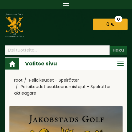
Navigaatio
0
0 €
Haku
Valitse sivu
Navi
root
Pelioikeudet - Spelrätter
Pelioikeudet osakkeenomistajat - Spelrätter
aktieägare