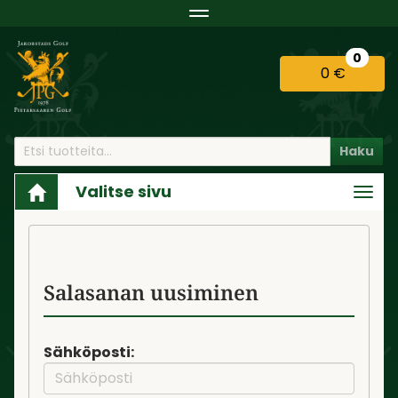
Navigaatio
0
0 €
Haku
Valitse sivu
Navi
Etusivu
Tili
Salasana unohtunut?
Salasanan uusiminen
Sähköposti: