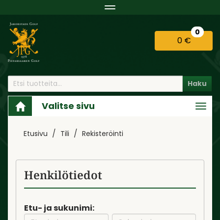
Navigaatio
0
0 €
Haku
Valitse sivu
Navi
Etusivu
Tili
Rekisteröinti
Henkilötiedot
Etu- ja sukunimi: