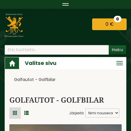
Navigaatio
0
0 €
Haku
Valitse sivu
Navi
Golfautot - Golfbilar
GOLFAUTOT - GOLFBILAR
Järjestä: