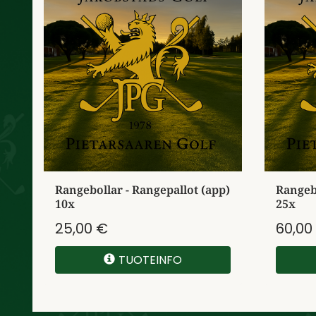
Rangebollar - Rangepallot (app)
Rangebo
10x
25x
25,00 €
60,00
TUOTEINFO