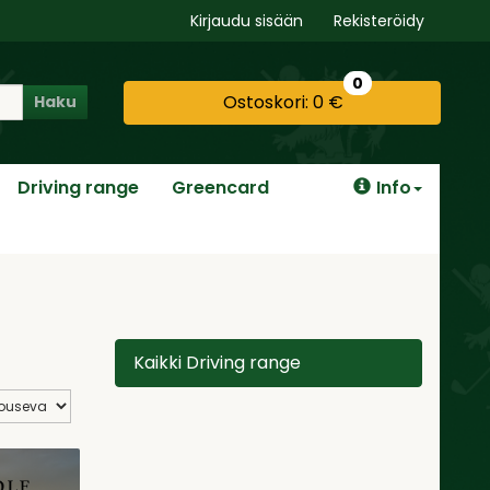
Kirjaudu sisään
Rekisteröidy
0
Ostoskori:
0 €
Haku
Driving range
Greencard
Info
Kaikki Driving range