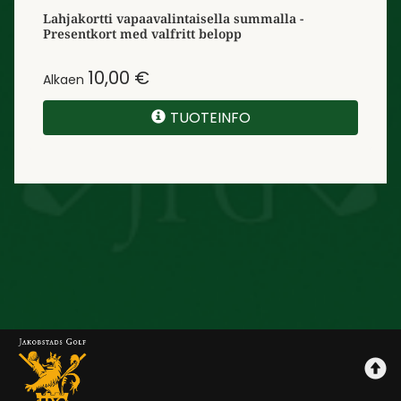
Lahjakortti vapaavalintaisella summalla -
Presentkort med valfritt belopp
10,00 €
Alkaen
TUOTEINFO