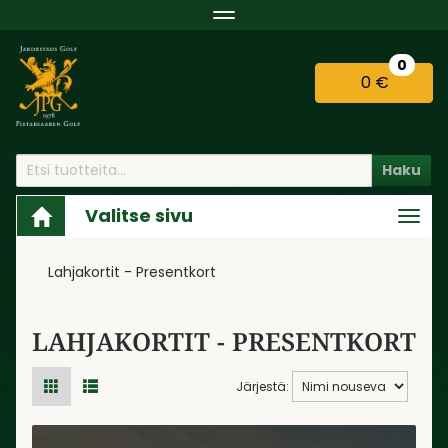
Navigaatio
0
0 €
Haku
Valitse sivu
Navi
Lahjakortit - Presentkort
LAHJAKORTIT - PRESENTKORT
Järjestä: