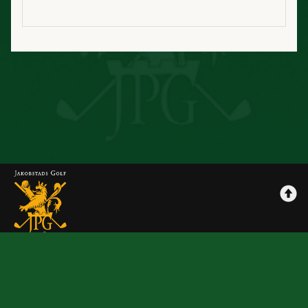
Jpggolf
Maksutavat
Tilausehdot
Rekisteriseloste
Yhteystiedot