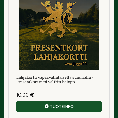
Lahjakortti vapaavalintaisella summalla -
Presentkort med valfritt belopp
10,00
€
TUOTEINFO