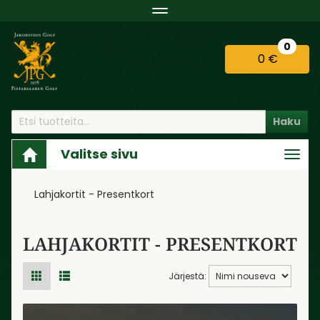
Navigaatio
0
0 €
Haku
Valitse sivu
Navi
Lahjakortit - Presentkort
LAHJAKORTIT - PRESENTKORT
Järjestä: