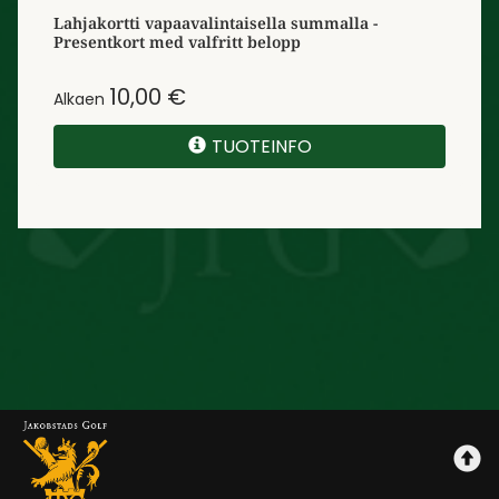
Lahjakortti vapaavalintaisella summalla -
Presentkort med valfritt belopp
10,00 €
Alkaen
TUOTEINFO