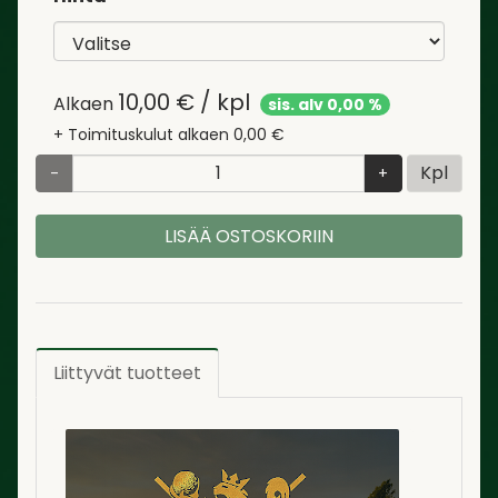
10,00
€ / kpl
Alkaen
sis. alv 0,00 %
+ Toimituskulut alkaen 0,00 €
Kpl
-
+
LISÄÄ OSTOSKORIIN
Liittyvät tuotteet