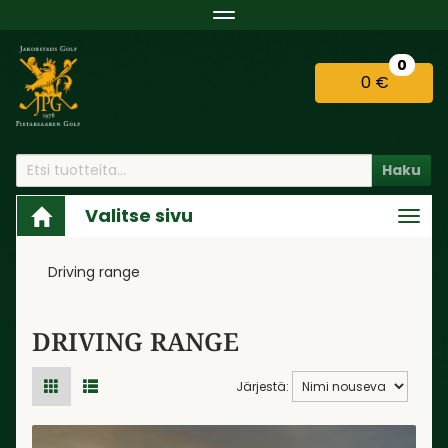
Navigaatio
0
0 €
Haku
Valitse sivu
Navi
Driving range
DRIVING RANGE
Järjestä: