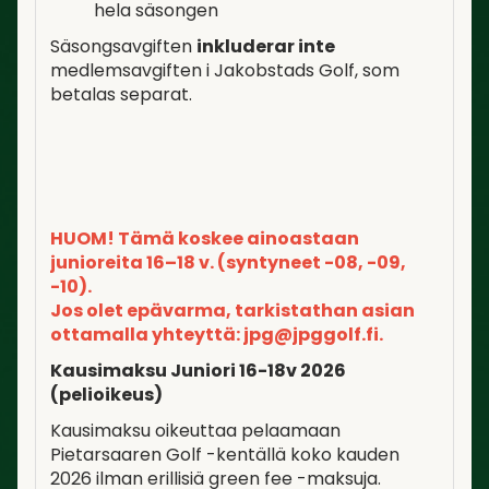
hela säsongen
Säsongsavgiften
inkluderar inte
medlemsavgiften i Jakobstads Golf, som
betalas separat.
HUOM! Tämä koskee ainoastaan
junioreita 16–18 v. (syntyneet -08, -09,
-10).
Jos olet epävarma, tarkistathan asian
ottamalla yhteyttä: jpg@jpggolf.fi.
Kausimaksu Juniori 16-18v 2026
(pelioikeus)
Kausimaksu oikeuttaa pelaamaan
Pietarsaaren Golf -kentällä koko kauden
2026 ilman erillisiä green fee -maksuja.