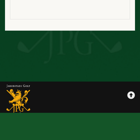
Jpggolf
Maksutavat
Tilausehdot
Rekisteriseloste