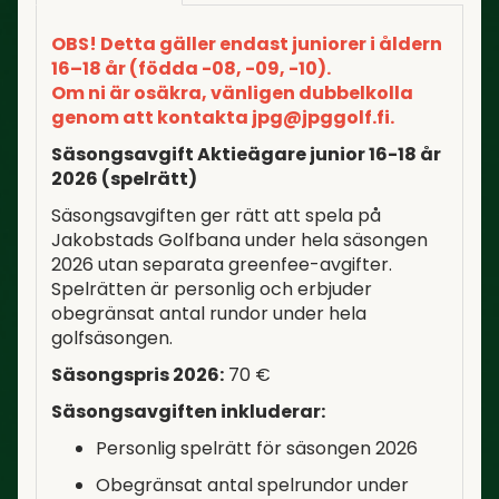
OBS! Detta gäller endast juniorer i åldern
16–18 år (födda -08, -09, -10).
Om ni är osäkra, vänligen dubbelkolla
genom att kontakta jpg@jpggolf.fi.
Säsongsavgift Aktieägare junior 16-18 år
2026 (spelrätt)
Säsongsavgiften ger rätt att spela på
Jakobstads Golfbana under hela säsongen
2026 utan separata greenfee-avgifter.
Spelrätten är personlig och erbjuder
obegränsat antal rundor under hela
golfsäsongen.
Säsongspris 2026:
70 €
Säsongsavgiften inkluderar:
Personlig spelrätt för säsongen 2026
Obegränsat antal spelrundor under