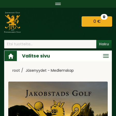
Navigaatio
0
0 €
Haku
Valitse sivu
Navi
root
Jäsenyydet - Medlemskap