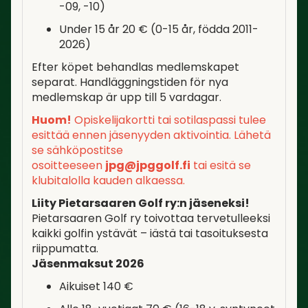
-09, -10)
Under 15 år 20 € (0-15 år, födda 2011-
2026)
Efter köpet behandlas medlemskapet
separat. Handläggningstiden för nya
medlemskap är upp till 5 vardagar.
Huom!
Opiskelijakortti tai sotilaspassi tulee
esittää ennen jäsenyyden aktivointia. Lähetä
se sähköpostitse
osoitteeseen
jpg@jpggolf.fi
tai esitä se
klubitalolla kauden alkaessa.
Liity Pietarsaaren Golf ry:n jäseneksi!
Pietarsaaren Golf ry toivottaa tervetulleeksi
kaikki golfin ystävät – iästä tai tasoituksesta
riippumatta.
Jäsenmaksut 2026
Aikuiset 140 €