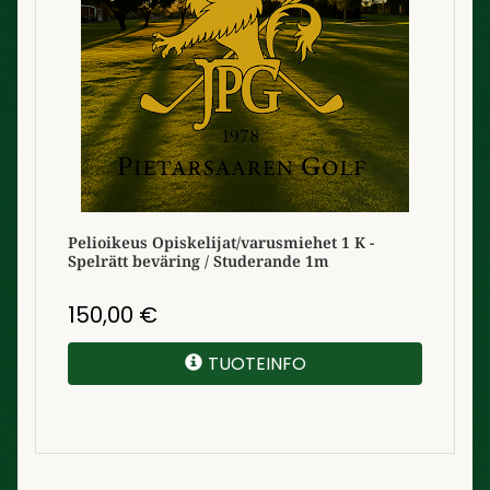
Pelioikeus Opiskelijat/varusmiehet 1 K -
Spelrätt beväring / Studerande 1m
150,00
€
TUOTEINFO