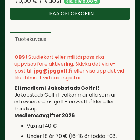
70,00
€ / Vuosi
sis. alv 0,00 %
LISÄÄ OSTOSKORIIN
Tuotekuvaus
OBS!
Studiekort eller militärpass ska
uppvisas före aktivering. Skicka det via e-
post till
jpg@jpggolf.fi
eller visa upp det vid
klubbhuset vid säsongsstart.
Bli medlem i Jakobstads Golf rf!
Jakobstads Golf rf välkomnar alla som är
intresserade av golf – oavsett ålder eller
handicap.
Medlemsavgifter 2026
Vuxna 140 €
Under 18 år 70 € (16-18 år födda -08,