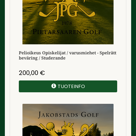
Pelioikeus Opiskelijat / varusmiehet - Spelrätt
beväring / Studerande
200,00
€
TUOTEINFO