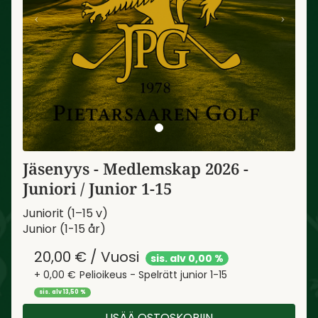
Jäsenyys - Medlemskap 2026 -
Juniori / Junior 1-15
Juniorit (1–15 v)
Junior (1-15 år)
20,00
€ / Vuosi
sis. alv 0,00 %
+ 0,00 €
Pelioikeus - Spelrätt junior 1-15
sis. alv 13,50 %
LISÄÄ OSTOSKORIIN