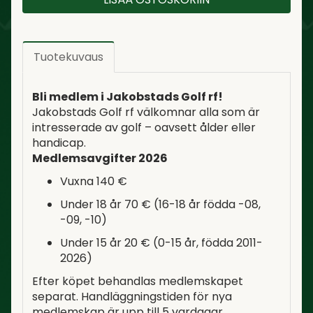
Tuotekuvaus
Bli medlem i Jakobstads Golf rf!
Jakobstads Golf rf välkomnar alla som är
intresserade av golf – oavsett ålder eller
handicap.
Medlemsavgifter 2026
Vuxna 140 €
Under 18 år 70 € (16-18 år födda -08,
-09, -10)
Under 15 år 20 € (0-15 år, födda 2011-
2026)
Efter köpet behandlas medlemskapet
separat. Handläggningstiden för nya
medlemskap är upp till 5 vardagar.