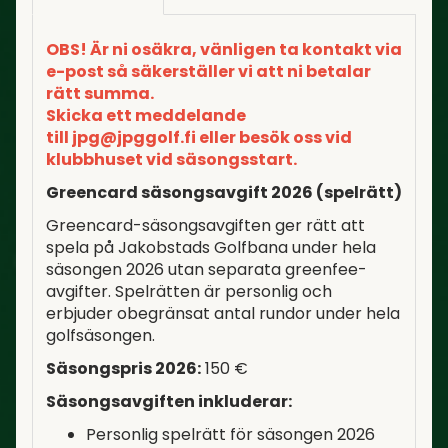
OBS! Är ni osäkra, vänligen ta kontakt via
e-post så säkerställer vi att ni betalar
rätt summa.
Skicka ett meddelande
till jpg@jpggolf.fi eller besök oss vid
klubbhuset vid säsongsstart.
Greencard säsongsavgift 2026 (spelrätt)
Greencard-säsongsavgiften ger rätt att
spela på Jakobstads Golfbana under hela
säsongen 2026 utan separata greenfee-
avgifter. Spelrätten är personlig och
erbjuder obegränsat antal rundor under hela
golfsäsongen.
Säsongspris 2026:
150 €
Säsongsavgiften inkluderar:
Personlig spelrätt för säsongen 2026