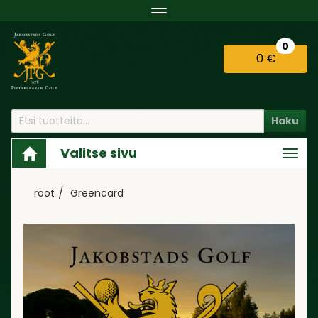
Navigaatio
0
0 €
Haku
Valitse sivu
Navi
root
Greencard