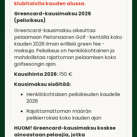
klubitalolla kauden alussa.
Greencard-kausimaksu 2026
(pelioikeus)
Greencard-kausimaksu oikeuttaa
pelaamaan Pietarsaaren Golf -kentällä koko
kauden 2026 ilman erillisiä green fee -
maksuja. Pelioikeus on henkilökohtainen ja
mahdollistaa rajattoman pelaamisen koko
golfsesongin ajan.
Kausihinta 2026:
150 €
Kausimaksu sisältää:
Henkilökohtaisen pelioikeuden kaudelle
2026
Rajoittamattoman määrän
pelikierroksia koko kauden ajan
HUOM! Greencard-kausimaksu koskee
ainoastaan pelaajia, jotka