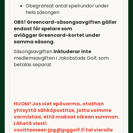
Obegränsat antal spelrundor under
hela säsongen
OBS! Greencard-säsongsavgiften gäller
endast för spelare som
avlägger Greencard-kortet under
samma säsong.
Säsongsavgiften
inkluderar inte
medlemsavgiften i Jakobstads Golf, som
betalas separat.
HUOM! Jos olet epävarma, otathan
yhteyttä sähköpostitse, jotta voimme
varmistaa, että maksat oikean summan.
Lähetä viesti
osoitteeseen jpg@jpggolf.fi tai vieraile