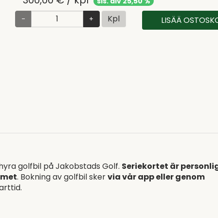
sis. alv 25,50 %
Kpl
-
+
LISÄÄ OSTOSKO
hyra golfbil på Jakobstads Golf.
Seriekortet är personli
umet
. Bokning av golfbil sker
via vår app eller genom
rttid.