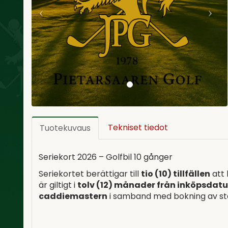
Tekniset tiedot
Tuotekuvaus
Seriekort 2026 – Golfbil 10 gånger
Seriekortet berättigar till
tio (10) tillfällen
att 
är giltigt i
tolv (12) månader från inköpsdat
caddiemastern
i samband med bokning av sta