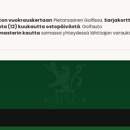
ton vuokrauskertaan
Pietarsaaren Golfissa.
Sarjakortt
sta (12) kuukautta ostopäivästä
. Golfauto
masterin kautta
samassa yhteydessä lähtöajan varauk