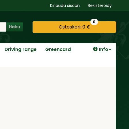
Kirjaudu sisään
Rekisteröidy
0
Ostoskori:
0 €
Haku
Driving range
Greencard
Info