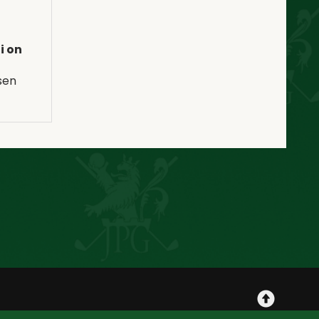
i on
sen