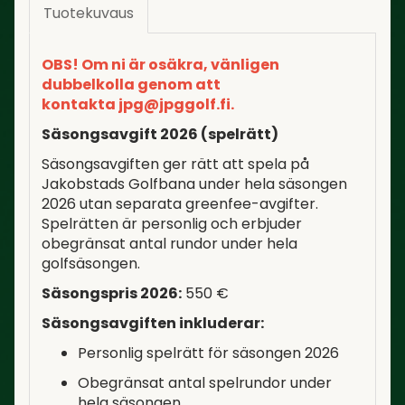
Tuotekuvaus
OBS! Om ni är osäkra, vänligen
dubbelkolla genom att
kontakta jpg@jpggolf.fi.
Säsongsavgift 2026 (spelrätt)
Säsongsavgiften ger rätt att spela på
Jakobstads Golfbana under hela säsongen
2026 utan separata greenfee-avgifter.
Spelrätten är personlig och erbjuder
obegränsat antal rundor under hela
golfsäsongen.
Säsongspris 2026:
550 €
Säsongsavgiften inkluderar:
Personlig spelrätt för säsongen 2026
Obegränsat antal spelrundor under
hela säsongen