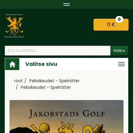
Navigaatio
0
0 €
Haku
Valitse sivu
Navi
root
Pelioikeudet - Spelrätter
Pelioikeudet - Spelrätter