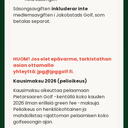
Säsongsavgiften
inkluderar inte
medlemsavgiften i Jakobstads Golf, som
betalas separat.
HUOM! Jos olet epävarma, tarkistathan
asian ottamalla
yhteyttä: jpg@jpggolf.fi.
Kausimaksu 2026 (pelioikeus)
Kausimaksu oikeuttaa pelaamaan
Pietarsaaren Golf -kentällä koko kauden
2026 ilman erillisiä green fee -maksuja.
Pelioikeus on henkilökohtainen ja
mahdollistaa rajattoman pelaamisen koko
golfsesongin ajan.