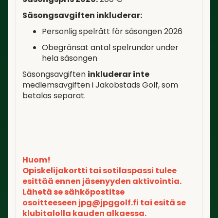
Säsongsavgiften inkluderar:
Personlig spelrätt för säsongen 2026
Obegränsat antal spelrundor under
hela säsongen
Säsongsavgiften
inkluderar inte
medlemsavgiften i Jakobstads Golf, som
betalas separat.
Huom!
Opiskelijakortti tai sotilaspassi tulee
esittää ennen jäsenyyden aktivointia.
Lähetä se sähköpostitse
osoitteeseen jpg@jpggolf.fi tai esitä se
klubitalolla kauden alkaessa.