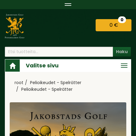
Navigaatio
0
0 €
Haku
Valitse sivu
Navi
root
Pelioikeudet - Spelrätter
Pelioikeudet - Spelrätter