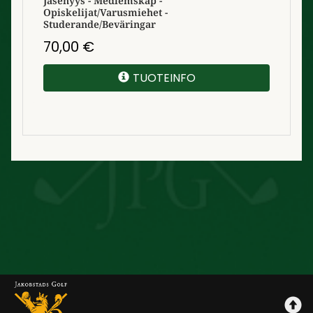
Jäsenyys - Medlemskap -
Opiskelijat/Varusmiehet -
Studerande/Beväringar
70,00
€
TUOTEINFO