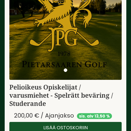
Pelioikeus Opiskelijat /
varusmiehet - Spelrätt beväring /
Studerande
200,00 € / Ajanjakso
sis. alv 13,50 %
LISÄÄ OSTOSKORIIN