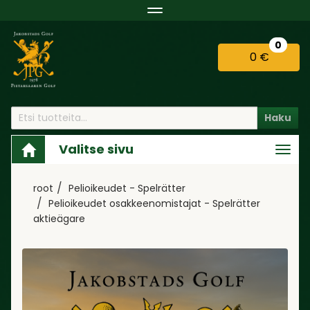
Navigaatio
0
0 €
Haku
Valitse sivu
Navi
root
Pelioikeudet - Spelrätter
Pelioikeudet osakkeenomistajat - Spelrätter
aktieägare