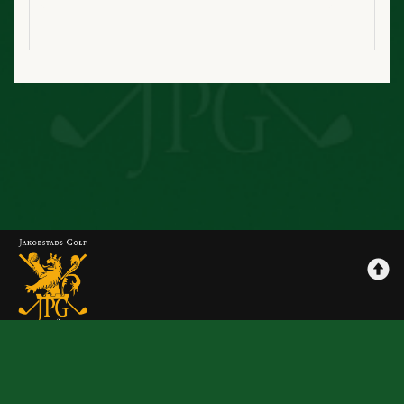
Jpggolf
Maksutavat
Tilausehdot
Rekisteriseloste