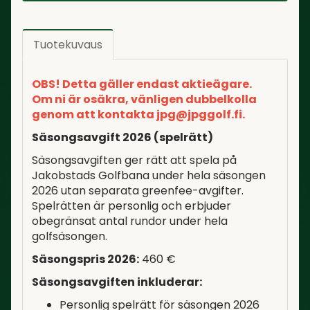
Tuotekuvaus
OBS! Detta gäller endast aktieägare.
Om ni är osäkra, vänligen dubbelkolla
genom att kontakta jpg@jpggolf.fi.
Säsongsavgift 2026 (spelrätt)
Säsongsavgiften ger rätt att spela på
Jakobstads Golfbana under hela säsongen
2026 utan separata greenfee-avgifter.
Spelrätten är personlig och erbjuder
obegränsat antal rundor under hela
golfsäsongen.
Säsongspris 2026:
460 €
Säsongsavgiften inkluderar:
Personlig spelrätt för säsongen 2026