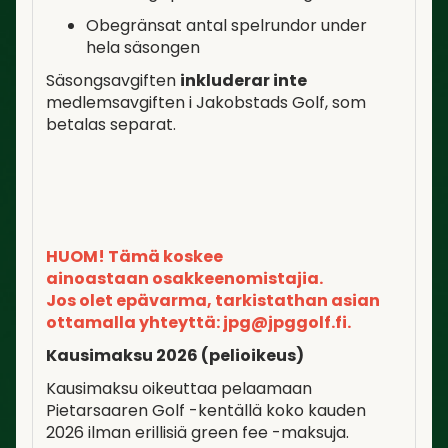
Obegränsat antal spelrundor under
hela säsongen
Säsongsavgiften
inkluderar inte
medlemsavgiften i Jakobstads Golf, som
betalas separat.
HUOM! Tämä koskee
ainoastaan osakkeenomistajia.
Jos olet epävarma, tarkistathan asian
ottamalla yhteyttä: jpg@jpggolf.fi.
Kausimaksu 2026 (pelioikeus)
Kausimaksu oikeuttaa pelaamaan
Pietarsaaren Golf -kentällä koko kauden
2026 ilman erillisiä green fee -maksuja.