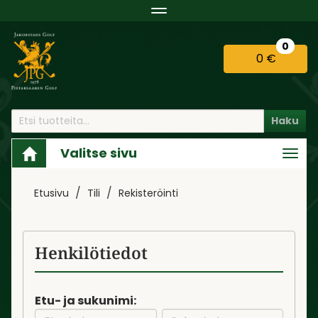
Navigaatio
0
0 €
Haku
Valitse sivu
Navi
Etusivu
Tili
Rekisteröinti
Henkilötiedot
Etu- ja sukunimi: