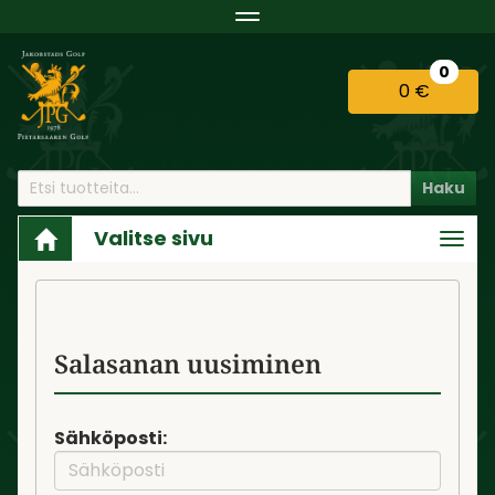
Navigaatio
0
0 €
Haku
Valitse sivu
Navi
Etusivu
Tili
Salasana unohtunut?
Salasanan uusiminen
Sähköposti: