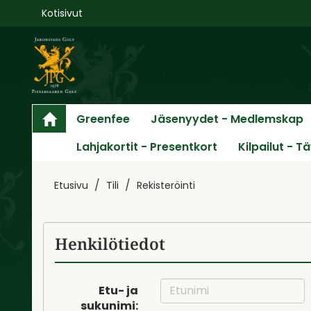
Kotisivut
Greenfee
Jäsenyydet - Medlemskap
Lahjakortit - Presentkort
Kilpailut - T
Etusivu
Tili
Rekisteröinti
Henkilötiedot
Etu- ja
sukunimi: