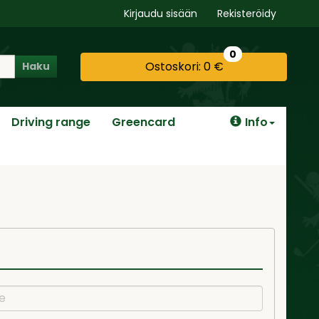
Kirjaudu sisään
Rekisteröidy
0
Ostoskori:
0 €
Haku
Driving range
Greencard
Info