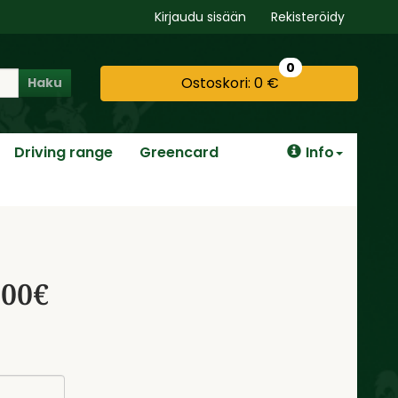
Kirjaudu sisään
Rekisteröidy
0
Ostoskori:
0 €
Haku
Driving range
Greencard
Info
200€