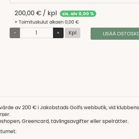
200,00 € / kpl
sis. alv 0,00 %
+ Toimituskulut alkaen 0,00 €
Kpl
-
+
LISÄÄ OSTOSKO
tt värde av 200 € i Jakobstads Golfs webbutik, vid klubbens
rser.
shopen, Greencard, tävlingsavgifter eller spelrätter.
datumet.