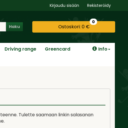
Kirjaudu sisään
Rekisteröidy
0
Ostoskori:
0 €
Haku
Driving range
Greencard
Info
teenne. Tulette saamaan linkin salasanan
e.