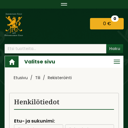
Navigaatio
0
0 €
Haku
Valitse sivu
Navi
Etusivu
Tili
Rekisteröinti
Henkilötiedot
Etu- ja sukunimi: